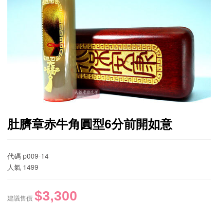
肚臍章赤牛角圓型6分前開如意
代碼
p009-14
人氣
1499
$3,300
建議售價