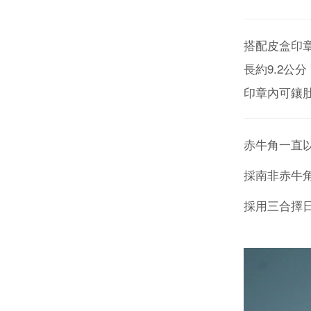
搭配皮盒印
長約9.2公分
印章內可鑲
赤牛角一直以
採南非赤牛
採用三合擇