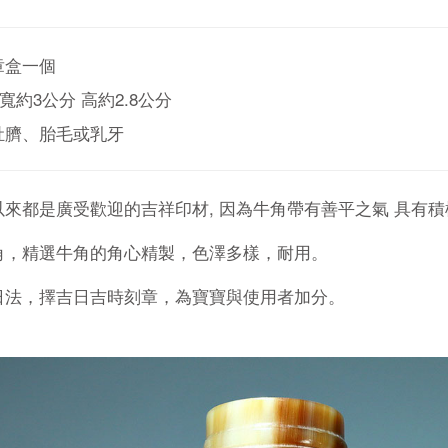
章盒一個
 寬約3公分 高約2.8公分
肚臍、胎毛或乳牙
來都是廣受歡迎的吉祥印材, 因為牛角帶有善平之氣 具有積
角，精選牛角的角心精製，色澤多樣，耐用。
日法，擇吉日吉時刻章，為寶寶與使用者加分。