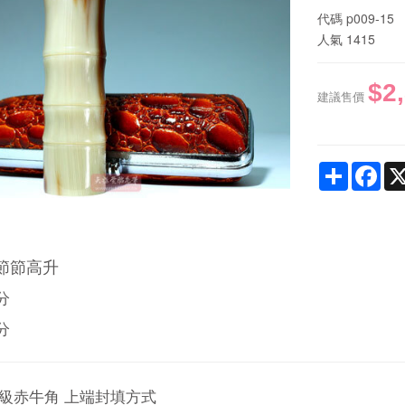
代碼
p009-15
人氣
1415
$2
建議售價
Share
Fac
節節高升
分
分
高級赤牛角 上端封填方式