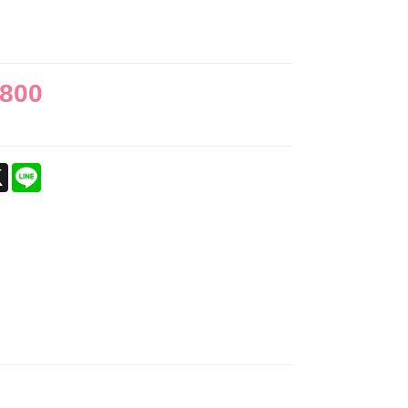
,800
ebook
X
Line