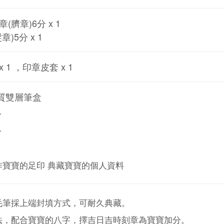
(臍章)6分 x 1
章)5分 x 1
 1 ，印章皮套 x 1
質雙層筆盒
分
分
作寶寶的足印 典藏寶寶的個人資料
毛筆採上端封填方式，可耐久典藏。
法，配合寶寶的八字，擇吉日吉時刻章為寶寶加分。