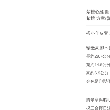
紫檀心經 圓章
紫檀 方章(髮
搭小羊皮套 x
精緻高腳木
長約29.7公
寬約14.5公
高約6.9公分
金色足印製
臍帶章與胎
採三合擇日