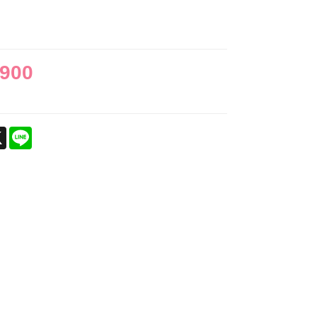
,900
ebook
X
Line