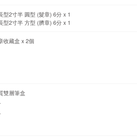
2寸半 圓型 (髮章) 6分 x 1
2寸半 方型 (臍章) 6分 x 1
收藏盒 x 2個
質雙層筆盒
分
分