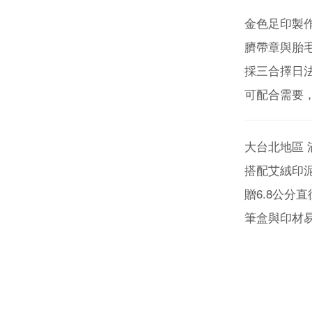
金色足印製
臍帶章與胎
採三合擇日
可配合需要
大台北地區
搭配艾絨印泥
贈6.8公
筆盒與印材