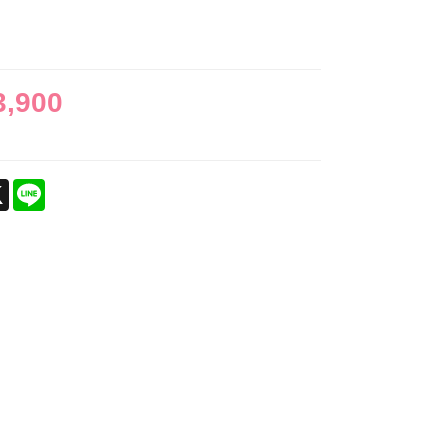
3,900
ebook
X
Line