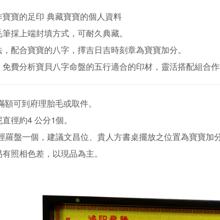
作寶寶的足印 典藏寶寶的個人資料
毛筆採上端封填方式，可耐久典藏。
法，配合寶寶的八字，擇吉日吉時刻章為寶寶加分。
，免費分析寶貝八字命盤的五行適合的印材，靈活搭配組合作
 滿額可到府理胎毛或取件。
直徑約4 公分1個。
分直徑羅盤一個，建議文昌位、貴人方書桌擺放之位置為寶寶加
易有照相色差，以現品為主。