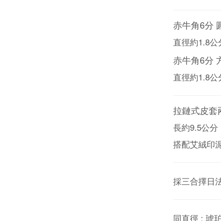
赤牛角6分 
直徑約1.8公
赤牛角6分 
直徑約1.8公
拉鏈式皮套
長約9.5公分
搭配艾絨印泥
採三合擇日
同直徑 : 