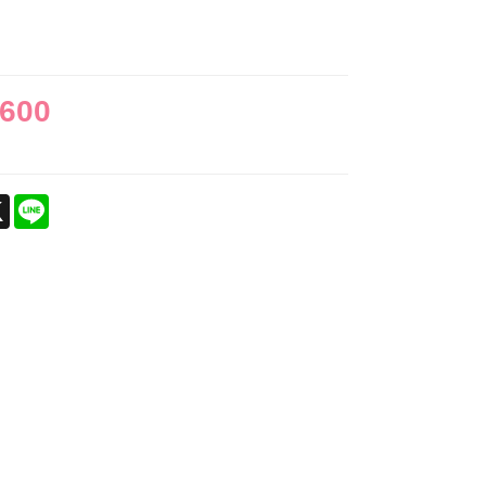
,600
ebook
X
Line