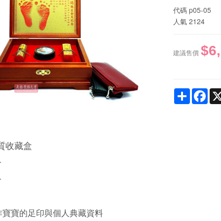
代碼
p05-05
人氣
2124
$6
建議售價
Share
Fac
質收藏盒
分
分
作寶寶的足印與個人典藏資料