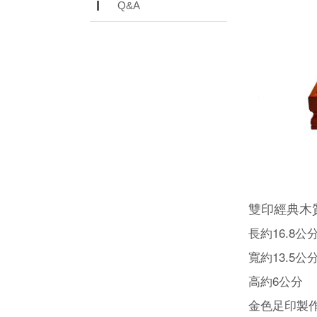
Q&A
雙印經典木
長約16.8公
寬約13.5公
高約6公分
金色足印製