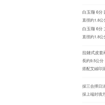
白玉瓍 6分
直徑約1.8公
白玉瓍 6分
直徑約1.8公
拉鏈式皮套
長約9.5公分
搭配艾絨印泥
採三合擇日
採上端封填