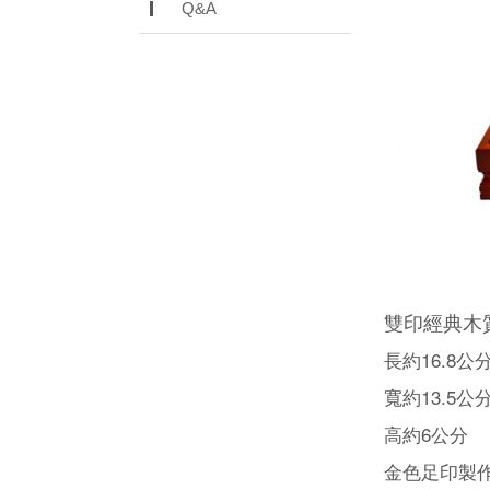
Q&A
雙印經典木
長約16.8公
寬約13.5公
高約6公分
金色足印製