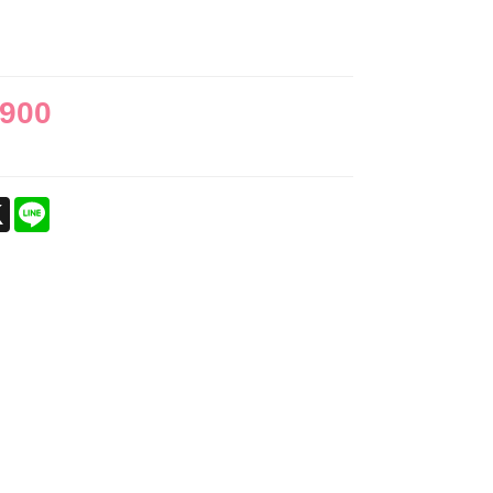
,900
ebook
X
Line