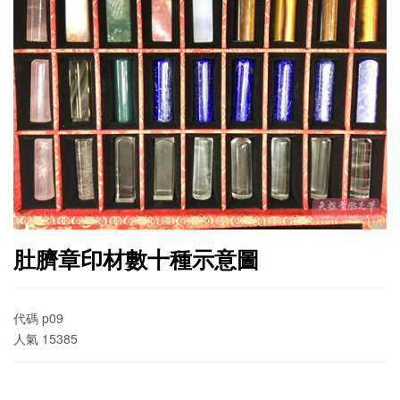
肚臍章印材數十種示意圖
代碼
p09
人氣
15385