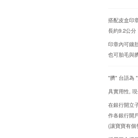
搭配皮盒印
長約9.2公分
印章內可鑲
也可胎毛與臍
"臍" 台語為
具實用性, 
在銀行開立
作各銀行開
(讓寶寶有個