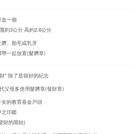
章盒一個
 寬約3公分 高約2.8公分
肚臍、胎毛或乳牙
帶一起放置(髮臍章)
 "財" 除了是很好的紀念
現代父母多使用髮臍章(發財章)
子女的教育基金戶頭
戶之印鑑
發財的開始)