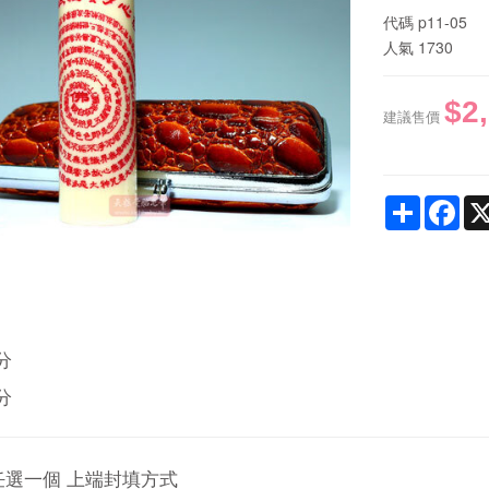
代碼
p11-05
人氣
1730
$2
建議售價
Share
Fac
分
分
任選一個 上端封填方式