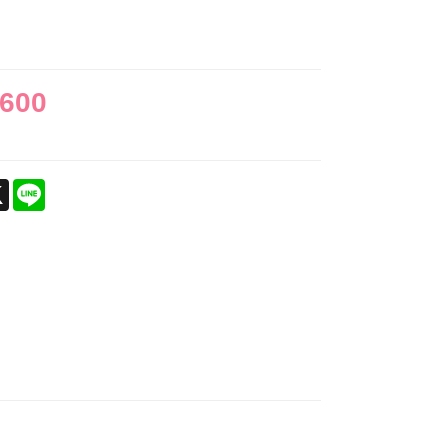
,600
ebook
X
Line