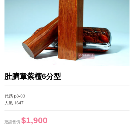
肚臍章紫檀6分型
代碼
p8-03
人氣
1647
$1,900
建議售價