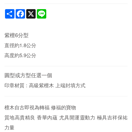
Share
Facebook
X
Line
紫檀6分型
直徑約1.8公分
高度約5.9公分
圓型或方型任選一個
印章材質 : 高級紫檀木 上端封填方式
檀木自古即視為轉福 修福的寶物
質地高貴精良 香華內蘊 尤具開運靈動力 極具吉祥保祐
力量